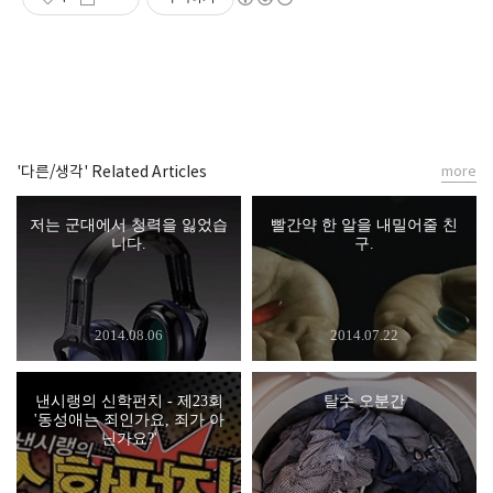
'다른/생각' Related Articles
more
저는 군대에서 청력을 잃었습
빨간약 한 알을 내밀어줄 친
니다.
구.
2014.08.06
2014.07.22
낸시랭의 신학펀치 - 제23회
탈수 오분간
'동성애는 죄인가요, 죄가 아
닌가요?'