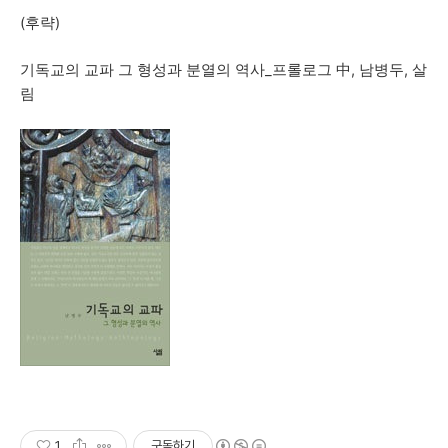
(후략)
기독교의 교파 그 형성과 분열의 역사_프롤로그 中, 남병두, 살
림
1
구독하기