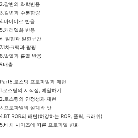
2.갈변의 화학반응
3.갈변과 수분함량
4.마이야르 반응
5.캐러멜화 반응
6. 발현과 발현구간
7.1차크랙과 팝핑
8.발열과 흡열 반응
9.배출
Part5.로스팅 프로파일과 패턴
1.로스팅의 시작점, 예열하기
2.로스팅의 안정성과 재현
3.프로파일의 설계와 맛
4.BT ROR의 패턴(하강하는 ROR, 플릭, 크래쉬)
5.배치 사이즈에 따른 프로파일 변화