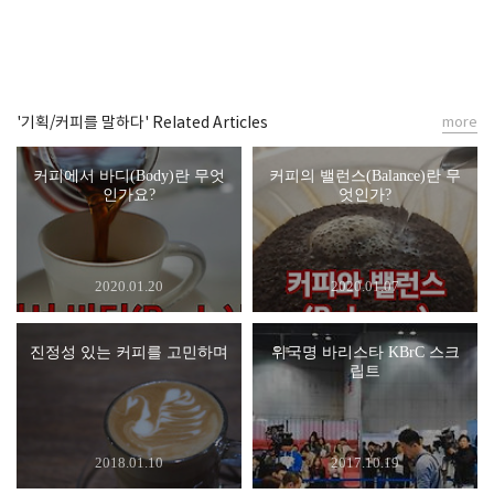
'기획/커피를 말하다' Related Articles
more
커피에서 바디(Body)란 무엇
커피의 밸런스(Balance)란 무
인가요?
엇인가?
2020.01.20
2020.01.07
진정성 있는 커피를 고민하며
위국명 바리스타 KBrC 스크
립트
2018.01.10
2017.10.19