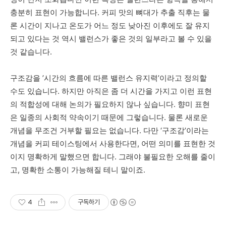
충분히 표현이 가능합니다. 커피 맛의 뼈대가 추출 직후는 물
론 시간이 지나고 온도가 어느 정도 낮아진 이후에도 잘 유지
되고 있다는 것 역시 밸런스가 좋은 것의 일부라고 볼 수 있을
것 같습니다.
구조감을
’
시간의
흐름에
따른
밸런스
유지력
’
이라고
정의할
수도
있습니다
.
하지만
아직은
좀
더
시간을
가지고
이런
표현
의
적합성에
대해
논의가
필요하지
않나
싶습니다
.
향미
표현
은
일종의
사회적
약속이기
때문에
그렇습니다
.
물론
새로운
개념을
무조건
거부할
필요는
없습니다
.
다만
‘
구조감
’
이라는
개념을
커피
테이스팅에서
사용한다면
,
어떤
의미를
표현한
것
이지
명확하게
말했으면
합니다
.
그래야
불필요한
오해를
줄이
고
,
명확한
소통이
가능해질
테니
말이죠
.
4
구독하기