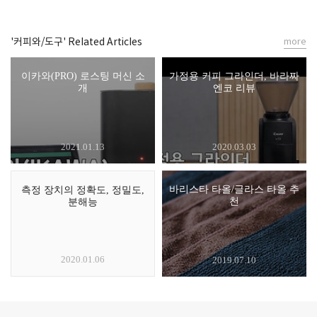
'커피와/도구' Related Articles
more
이카와(PRO) 로스팅 머신 소
가정용 커피 그라인더, 바라짜
개
엔코 리뷰
2021.01.13
2020.03.03
바리스타 타올/글라스 타올 추
측정 장치의 정확도, 정밀도,
천
분해능
2020.01.06
2019.07.10