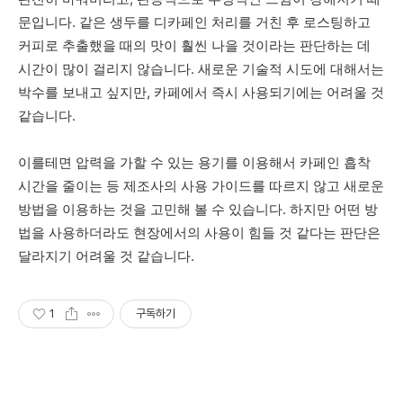
문입니다. 같은 생두를 디카페인 처리를 거친 후 로스팅하고
커피로 추출했을 때의 맛이 훨씬 나을 것이라는 판단하는 데
시간이 많이 걸리지 않습니다. 새로운 기술적 시도에 대해서는
박수를 보내고 싶지만, 카페에서 즉시 사용되기에는 어려울 것
같습니다.
이를테면
압력을
가할
수
있는
용기를
이용해서
카페인
흡착
시간을
줄이는
등
제조사의
사용
가이드를
따르지
않고
새로운
방법을
이용하는
것을
고민해
볼
수
있습니다
.
하지만
어떤
방
법을
사용하더라도
현장에서의
사용이
힘들
것
같다는
판단은
달라지기
어려울
것
같습니다
.
1
구독하기