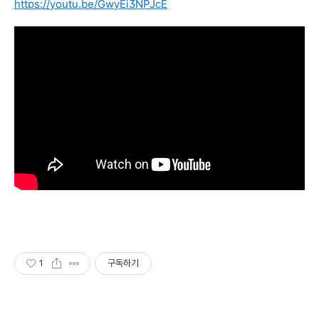
https://youtu.be/GwyEi3NPJcE
1
구독하기