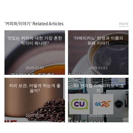
'커피와/이야기' Related Articles
more
맛있는 커피에 대한 가장 흔한
'아메리카노' 탄생과 이름의
착각이 뭐냐면?
유래 이야기
2020.03.03
2020.03.03
커피 보관, 어떻게 하는게 좋
3대 편의점 아메리카노 시음
을까?
기
2020.02.08
2020.02.02