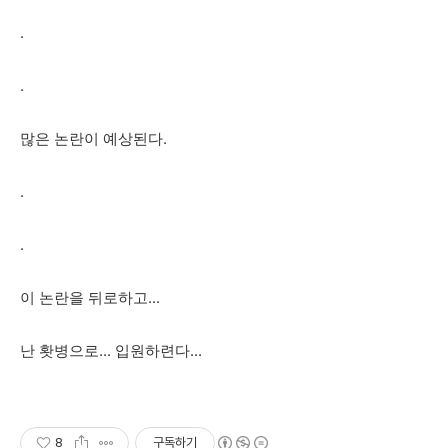
.
.
많은 논란이 예상된다.
.
.
이 논란을 뒤로하고...
난 홧병으로... 입원하련다...
8
구독하기