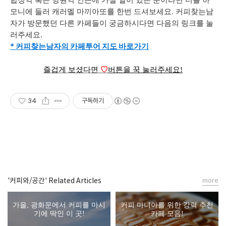
모니에 들러 캐러멜 마끼아또를 한번 드셔보세요. 커피찾는남
자가 방문했던 다른 카페들이 궁금하시다면 다음의 링크를 눌
러주세요.
* 커피찾는남자의 카페투어 지도 바로가기
즐겁게 보셨다면
♡
버튼을 꾹 눌러주세요!
34
구독하기
'커피와/공간' Related Articles
more
가을, 광화문에서 커피를 마시
커피 마니아를 위한 강력 추천
기에 딱인 이 곳!
카페 모음!