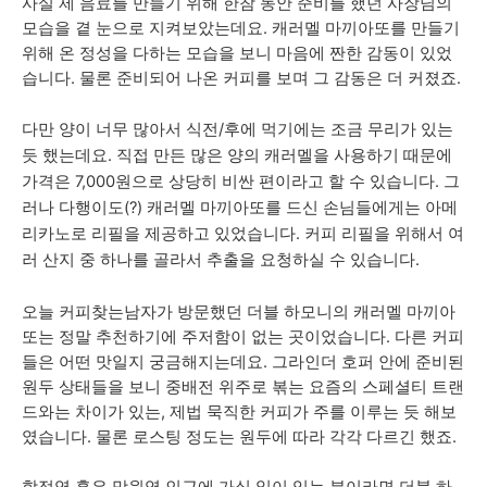
사실 제 음료를 만들기 위해 한참 동안 준비를 했던 사장님의
모습을 곁 눈으로 지켜보았는데요.
캐러멜 마끼아또를 만들기
위해 온 정성을 다하는 모습을 보니 마음에 짠한 감동이 있었
습니다. 물론 준비되어 나온 커피를 보며 그 감동은 더 커졌죠.
다만 양이 너무 많아서 식전/후에 먹기에는 조금 무리가 있는
듯 했는데요. 직접 만든 많은 양의 캐러멜을 사용하기 때문에
가격은 7,000원으로 상당히 비싼 편이라고 할 수 있습니다. 그
러나 다행이도(?) 캐러멜 마끼아또를 드신 손님들에게는 아메
리카노로 리필을 제공하고 있었습니다. 커피 리필을 위해서 여
러 산지 중 하나를 골라서 추출을 요청하실 수 있습니다.
오늘 커피찾는남자가 방문했던 더블 하모니의 캐러멜 마끼아
또는 정말 추천하기에 주저함이 없는 곳이었습니다. 다른 커피
들은 어떤 맛일지 궁금해지는데요. 그라인더 호퍼 안에 준비된
원두 상태들을 보니 중배전 위주로 볶는 요즘의 스페셜티 트랜
드와는 차이가 있는, 제법 묵직한 커피가 주를 이루는 듯 해보
였습니다. 물론 로스팅 정도는 원두에 따라 각각 다르긴 했죠.
합정역 혹은 망원역 인근에 가실 일이 있는 분이라면 더블 하