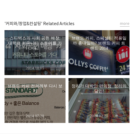
'커피와/창업&컨설팅' Related Articles
more
스타벅스의 사회 공헌 매장,
브랜드 커피, 스페셜티 적용일
대학로 커뮤니티 스토어를 가
까 흉내일까? 브랜드 커피 트
다.
랜드 2014
2014.10.05
2014.10.04
브랜드 커피 전격해부 다시 보
정리가 대박인 편의점. 정리의
기
달인!
2014.07.28
2014.02.28